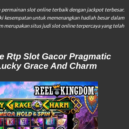
ermainan slot online terbaik dengan jackpot terbesar.
liki kesempatan untuk memenangkan hadiah besar dalam
 merupakan situs judi slot online terpercaya yang telah
ve Rtp Slot Gacor Pragmatic
i Lucky Grace And Charm