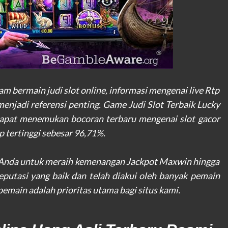
m bermain judi slot online, informasi mengenai live Rtp
 menjadi referensi penting. Game Judi Slot Terbaik Lucky
apat menemukan bocoran terbaru mengenai slot gacor
 tertinggi sebesar 96,71%.
i Anda untuk meraih kemenangan Jackpot Maxwin hingga
eputasi yang baik dan telah diakui oleh banyak pemain
emain adalah prioritas utama bagi situs kami.