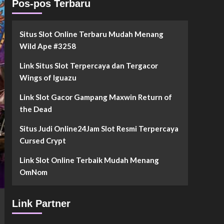
Pos-pos Terbaru
Situs Slot Online Terbaru Mudah Menang
Wild Ape #3258
Link Situs Slot Terpercaya dan Tergacor
Wings of Iguazu
Link Slot Gacor Gampang Maxwin Return of
the Dead
Situs Judi Online24Jam Slot Resmi Terpercaya
Cursed Crypt
Link Slot Online Terbaik Mudah Menang
OmNom
Link Partner