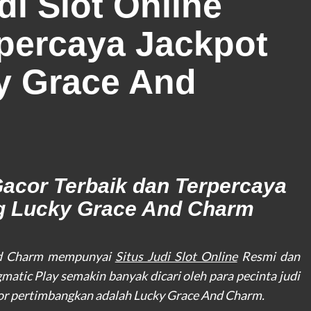
i Slot Online
percaya Jackpot
y Grace And
 Gacor Terbaik dan Terpercaya
 Lucky Grace And Charm
nd Charm mempunyai
Situs Judi Slot Online
Resmi dan
matic Play semakin banyak dicari oleh para pecinta judi
ttor pertimbangkan adalah Lucky Grace And Charm.