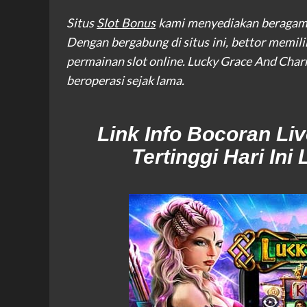
Situs
Slot Bonus
kami menyediakan beragam p
Dengan bergabung di situs ini, bettor memi
permainan slot online. Lucky Grace And Charm
beroperasi sejak lama.
Link Info Bocoran Li
Tertinggi Hari In