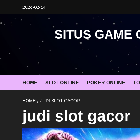
Skip
2026-02-14
to
content
SITUS GAME 
HOME
SLOT ONLINE
POKER ONLINE
TO
HOME
JUDI SLOT GACOR
judi slot gacor