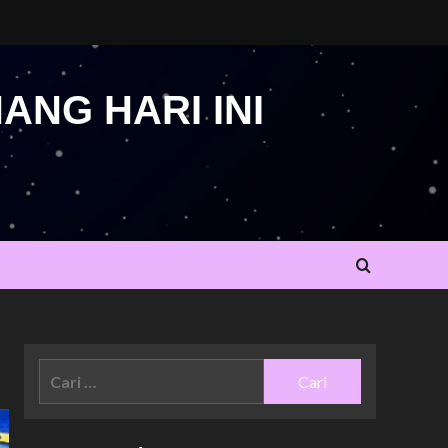
NG HARI INI
Cari
untuk: