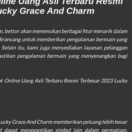
nline Uang Asli Terbaru Resmi
Lucky Grace And Charm
, bettor akan menemukan berbagai fitur menarik dalam
ni dirancang untuk memberikan pengalaman bermain yang
Selain itu, kami juga menyediakan layanan pelanggan
mastikan pengalaman bermain yang menyenangkan bagi
ot Online Uang Asli Terbaru Resmi Terbesar 2023 Lucky
 Lucky Grace And Charm memberikan peluang lebih besar
 dapat menggantikan simbol lain dalam permainan,