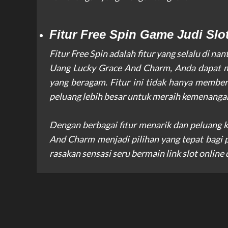
Fitur Free Spin Game Judi Slo
Fitur Free Spin adalah fitur yang selalu di na
Uang Lucky Grace And Charm, Anda dapat me
yang beragam. Fitur ini tidak hanya membe
peluang lebih besar untuk meraih kemenang
Dengan berbagai fitur menarik dan peluang k
And Charm menjadi pilihan yang tepat bagi 
rasakan sensasi seru bermain link slot onlin