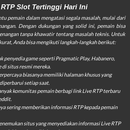
RTP Slot Tertinggi Hari Ini
antu pemain dalam mengatasi segala masalah, mulai dari
nangan. Dengan dukungan yang solid ini, pemain bisa
nangan tanpa khawatir tentang masalah teknis. Untuk
urat, Anda bisa mengikuti langkah-langkah berikut:
ak penyedia game seperti Pragmatic Play, Habanero,
di situs resmi mereka.
 terpercaya biasanya memiliki halaman khusus yang
perbarui setiap saat.
anyak komunitas pemain berbagi link Live RTP terbaru
eddit.
caya sering memberikan informasi RTP kepada pemain
enemukan situs yang menyediakan informasi Live RTP