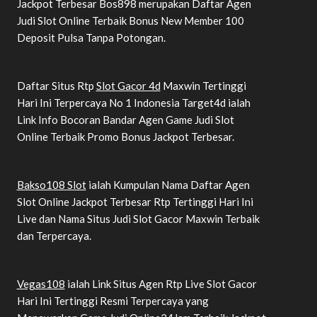
Jackpot Terbesar Bos898 merupakan Daftar Agen
Judi Slot Online Terbaik Bonus New Member 100
Deposit Pulsa Tanpa Potongan.
Daftar Situs Rtp
Slot Gacor 4d
Maxwin Tertinggi
Hari Ini Terpercaya No 1 Indonesia Target4d ialah
Link Info Bocoran Bandar Agen Game Judi Slot
Online Terbaik Promo Bonus Jackpot Terbesar.
Bakso108 Slot
ialah Kumpulan Nama Daftar Agen
Slot Online Jackpot Terbesar Rtp Tertinggi Hari Ini
Live dan Nama Situs Judi Slot Gacor Maxwin Terbaik
dan Terpercaya.
Vegas108
ialah Link Situs Agen Rtp Live Slot Gacor
Hari Ini Tertinggi Resmi Terpercaya yang