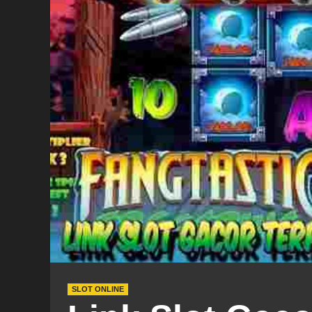
SLOT ONLINE