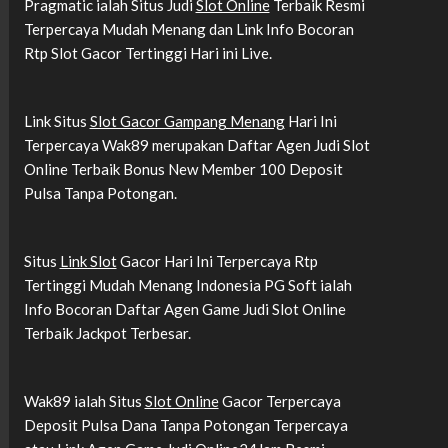
Pragmatic ialah Situs Judi
Slot Online
Terbaik Resmi
Terpercaya Mudah Menang dan Link Info Bocoran
Rtp Slot Gacor Tertinggi Hari ini Live.
Link Situs
Slot Gacor Gampang Menang
Hari Ini
Terpercaya Wak89 merupakan Daftar Agen Judi Slot
Online Terbaik Bonus New Member 100 Deposit
Pulsa Tanpa Potongan.
Situs
Link Slot
Gacor Hari Ini Terpercaya Rtp
Tertinggi Mudah Menang Indonesia PG Soft ialah
Info Bocoran Daftar Agen Game Judi Slot Online
Terbaik Jackpot Terbesar.
Wak89 ialah Situs
Slot Online
Gacor Terpercaya
Deposit Pulsa Dana Tanpa Potongan Terpercaya