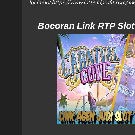
login slot
https://www.lotte4dprofit.com/
me
Bocoran Link RTP Slot 