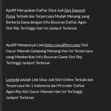
Ajo89 Merupakan Daftar Situs Judi
Slot Deposit
Pulsa
Terbaik dan Terpercaya Mudah Menang yang
Berkerja Sama dengan Info Bocoran Daftar Agen
Slot Rtp Tertinggi Hari Ini Jackpot Terbesar.
Ayu89 Mempunyai Link
https://ayu89ori.com/
Slot
Gacor Maxwin Gampang Menang Hari ini Terpercaya
yang Memberikan Info Bocoran Game Slot Rtp
Tertinggi Jackpot Terbesar.
Lotte4d
adalah Link Situs Judi Slot Online Terbaik dan
Terpercaya No 1 Indonesia dari Provider Daftar
Agen Rtp Slot Gacor Maxwin Hari Ini Tertinggi
Jackpot Terbesar.