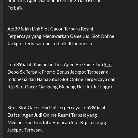
atau Link Agen Game Judi Online24Jam Resmi
Terbaik.
Ajo89 ialah Link
Slot Gacor Terbaru
Resmi
Terpercaya yang Menawarkan Game Judi Slot Online
Jackpot Terbesar dan Terbaik di Indonesia.
Lobi89 ialah Kumpulan Link Agen Bo Game Judi
Slot
Depo 5k
Terbaik Promo Bonus Jackpot Terbesar di
Indonesia dan Nama Situs Slot Online Terpercaya dan
Rtp Slot Gacor Gampang Menang Hari Ini Tertinggi.
Situs Slot
Gacor Hari Ini Terpercaya Lobi89 ialah
Daftar Agen Judi Online Resmi Terbaik yang
Memberikan Link Info Bocoran Slot Rtp Tertinggi
Jackpot Terbesar.