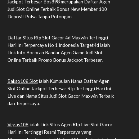
Jackpot Terbesar Bos898 merupakan Daftar Agen
Judi Slot Online Terbaik Bonus New Member 100
Deposit Pulsa Tanpa Potongan.
Daftar Situs Rtp
Slot Gacor 4d
Maxwin Tertinggi
Hari Ini Terpercaya No 1 Indonesia Target4d ialah
Link Info Bocoran Bandar Agen Game Judi Slot
Online Terbaik Promo Bonus Jackpot Terbesar.
Bakso108 Slot
ialah Kumpulan Nama Daftar Agen
Slot Online Jackpot Terbesar Rtp Tertinggi Hari Ini
Live dan Nama Situs Judi Slot Gacor Maxwin Terbaik
dan Terpercaya.
Vegas108
ialah Link Situs Agen Rtp Live Slot Gacor
Hari Ini Tertinggi Resmi Terpercaya yang